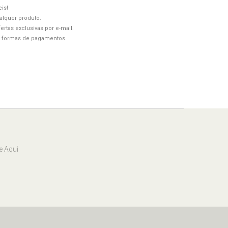
is!
alquer produto.
rtas exclusivas por e-mail.
s formas de pagamentos.
e Aqui