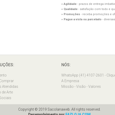
»
Agilidade
- prazos de entrega imbatíve
»
Qualidade
- satisfação com todo e qu
»
Promoções
- receba promoções e ofe
»
Pague a vista ou parcelado
- diversa
UÇÕES:
NÓS:
ento
WhatsApp (41) 4107-2601 - Cliqu
Comprar
A Empresa
s Atendidas
Missão - Visão - Valores
 de Arte
Sociais
Copyright © 2019 Sacolanaweb. All rights reserved.
Desenvolvimento por
FAZLOJA.COM