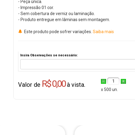
- Peça única.
- Impressão 01 cor.
- Sem cobertura de verniz ou laminação.
- Produto entregue em lâminas sem montagem.
Este produto pode sofrer variações.
Saiba mais
Insira Observações se necessário:
R$ 0,00
1
Valor de
à vista.
x 500 un.