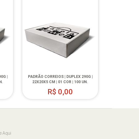
0G |
PADRÃO CORREIOS | DUPLEX 290G |
N.
22X20X5 CM | 01 COR | 100 UN.
R$
0,00
e Aqui