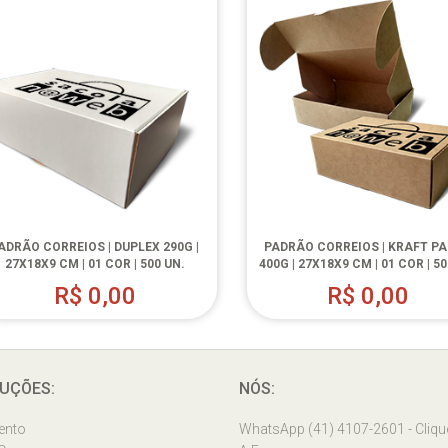
ADRÃO CORREIOS | DUPLEX 290G |
PADRÃO CORREIOS | KRAFT P
27X18X9 CM | 01 COR | 500 UN.
400G | 27X18X9 CM | 01 COR | 50
R$
0,00
R$
0,00
UÇÕES:
NÓS:
ento
WhatsApp (41) 4107-2601 - Cliqu