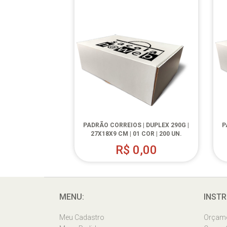
PADRÃO CORREIOS | DUPLEX 290G |
P
27X18X9 CM | 01 COR | 200 UN.
R$
0,00
MENU:
INSTR
Meu Cadastro
Orçam