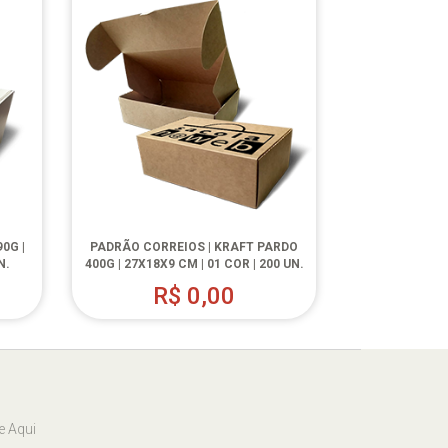
0G |
PADRÃO CORREIOS | KRAFT PARDO
N.
400G | 27X18X9 CM | 01 COR | 200 UN.
R$
0,00
e Aqui