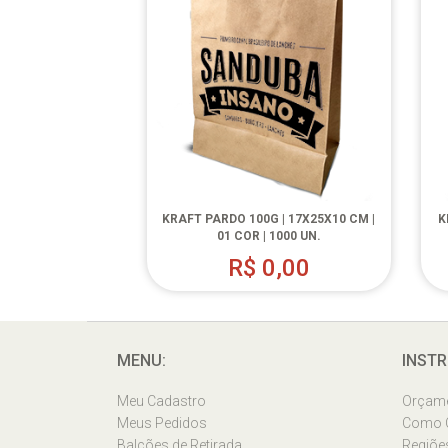
KRAFT PARDO 100G | 17X25X10 CM |
K
01 COR | 1000 UN.
R$
0,00
MENU:
INSTR
Meu Cadastro
Orçam
Meus Pedidos
Como 
Balcões de Retirada
Regiõe