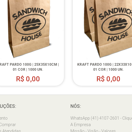
RAFT PARDO 100G | 25X35X10CM |
KRAFT PARDO 100G | 22X33X10
01 COR | 1000 UN.
01 COR | 1000 UN.
R$
0,00
R$
0,00
UÇÕES:
NÓS:
ento
WhatsApp (41) 4107-2601 - Cliqu
Comprar
A Empresa
s Atendidas
Missão - Visão - Valores