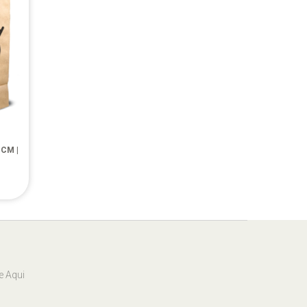
 CM |
e Aqui